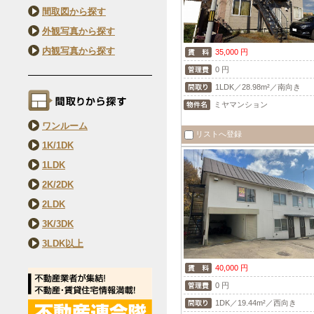
間取図から探す
外観写真から探す
内観写真から探す
35,000 円
0 円
1LDK／28.98m²／南向き
ミヤマンション
ワンルーム
リストへ登録
1K/1DK
1LDK
2K/2DK
2LDK
3K/3DK
3LDK以上
40,000 円
0 円
1DK／19.44m²／西向き