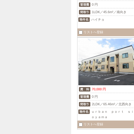
0 円
1LDK／45.6m²／南向き
ハイチョ
リストへ登録
70,000 円
0 円
2LDK／65.46m²／北西向き
ｕｒｂａｎ ｐｏｒｔ ｓｉ
ｏｙａｍａ
リストへ登録