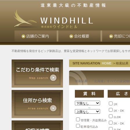
道東最大級の不動産情報
不動産情報を発信するビッグ釧路店は、豊富な賃貸情報とネットワークでお部屋探しをサ
SITE NAVIGATION
HOME
> 検索結果
検索結果：『北海道』すべての賃貸物
1R
～
1K・DK
1LDK
管理費・共益費込み
2K・DK
駐車場代込み
2LDK