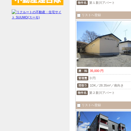
第１新川アパート
リストへ登録
35,000 円
0 円
1DK／28.35m²／南向き
第２新川アパート
リストへ登録