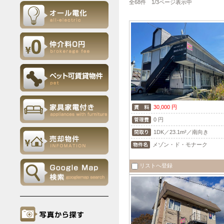
全68件 1/3ページ表示中
30,000 円
0 円
1DK／23.1m²／南向き
メゾン・ド・モナーク
リストへ登録