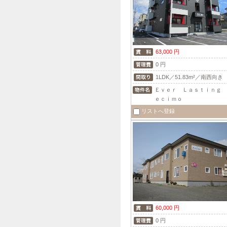
63,000 円
0 円
1LDK／51.83m²／南西向き
Ｅｖｅｒ Ｌａｓｔｉｎｇ 
ｅｃｉｍｏ
リストへ登録
60,000 円
0 円