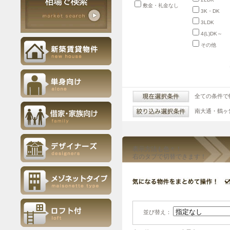
敷金・礼金なし
3K・DK
3LDK
4(L)DK～
その他
全ての条件で
南大通・鶴ヶ
表示方法も色々！
右のタブで切替できます！
並び替え：