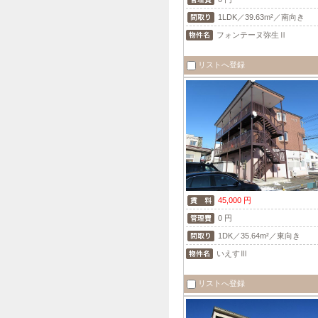
1LDK／39.63m²／南向き
フォンテーヌ弥生Ⅱ
リストへ登録
45,000 円
0 円
1DK／35.64m²／東向き
いえすⅢ
リストへ登録