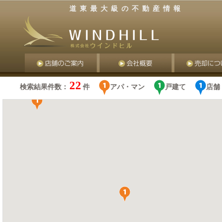
道東最大級の不動産情報
22
検索結果件数：
件
アパ・マン
戸建て
店舗