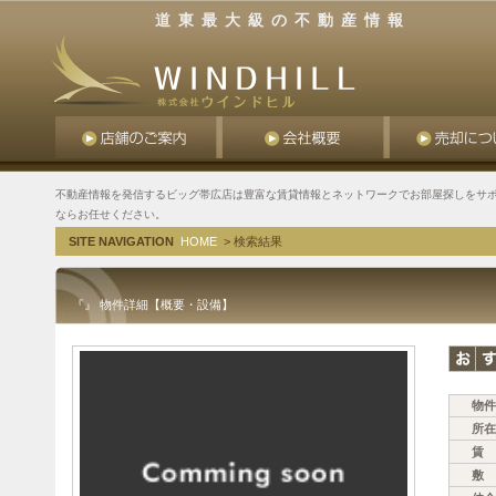
道東最大級の不動産情報
不動産情報を発信するビッグ帯広店は豊富な賃貸情報とネットワークでお部屋探しをサポ
ならお任せください。
SITE NAVIGATION
HOME
> 検索結果
『』 物件詳細【概要・設備】
物件
所在
賃 
敷 