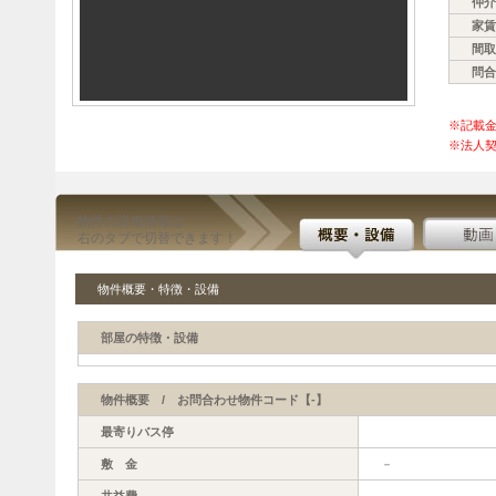
仲介
家賃
間取
問合
※記載
※法人契
物件の詳細情報は
右のタブで切替できます！
物件概要・特徴・設備
部屋の特徴・設備
物件概要 / お問合わせ物件コード【-】
最寄りバス停
敷 金
－
共益費
－