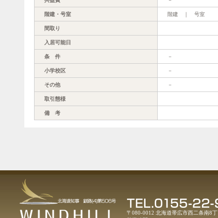
階建・号室
階建 ｜ 号室
間取り
入居可能日
条 件
－
小学校区
－
その他
－
取引態様
備 考
〒080-0012 北海道帯広市西二条南8丁目1