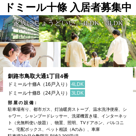
ドミール十條 入居者募集中
家族にちょうどいい。4LDK・3LDK
釧路市鳥取大通1丁目4番
ドミール十條A（16戸入り）
4LDK
ドミール十條B（24戸入り）
3LDK
部屋の設
備
駐車場有り、都市ガス、灯油暖房ストーブ、温水洗浄便座、シ
ャワー、シャンプードレッサー、洗濯機置き場、インターネッ
ト（光無料使い放題）、物置、照明、TVドアホン、バルコニ
ー、宅配ボックス、ペット相談（Aのみ）、車庫
駐車場2台目台数限定 別途2,200円/月