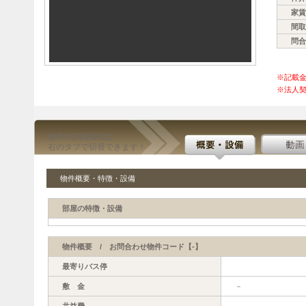
家賃
間取
問合
※記載
※法人契
物件の詳細情報は
右のタブで切替できます！
物件概要・特徴・設備
部屋の特徴・設備
物件概要 / お問合わせ物件コード【-】
最寄りバス停
敷 金
－
共益費
－