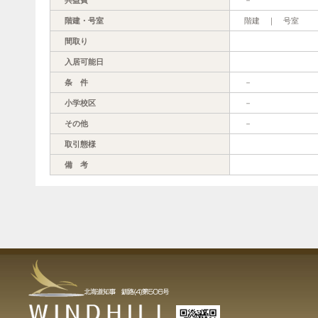
階建・号室
階建 ｜ 号室
間取り
入居可能日
条 件
－
小学校区
－
その他
－
取引態様
備 考