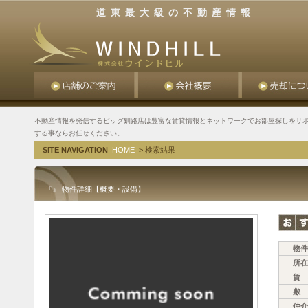
道東最大級の不動産情報
不動産情報を発信するビッグ釧路店は豊富な賃貸情報とネットワークでお部屋探しをサポ
する事ならお任せください。
SITE NAVIGATION
HOME
> 検索結果
『』 物件詳細【概要・設備】
物件
所在
賃 
敷 
仲介