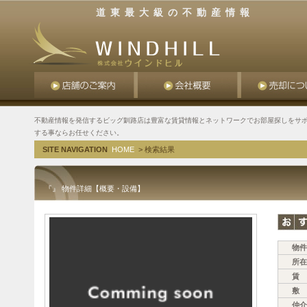
道東最大級の不動産情報
不動産情報を発信するビッグ釧路店は豊富な賃貸情報とネットワークでお部屋探しをサポ
する事ならお任せください。
SITE NAVIGATION
HOME
> 検索結果
『』 物件詳細【概要・設備】
物件
所在
賃 
敷 
仲介