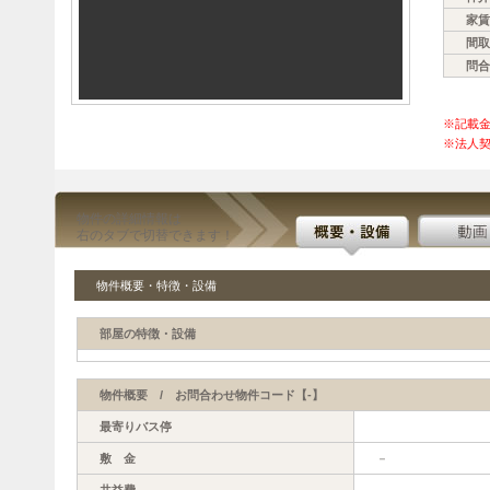
家賃
間取
問合
※記載
※法人契
物件の詳細情報は
右のタブで切替できます！
物件概要・特徴・設備
部屋の特徴・設備
物件概要 / お問合わせ物件コード【-】
最寄りバス停
敷 金
－
共益費
－