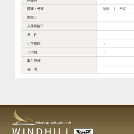
階建・号室
階建 ｜ 号室
間取り
入居可能日
条 件
－
小学校区
－
その他
－
取引態様
備 考