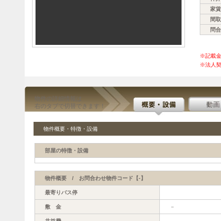
家賃
間取
問合
※記載
※法人契
物件の詳細情報は
右のタブで切替できます！
物件概要・特徴・設備
部屋の特徴・設備
物件概要 / お問合わせ物件コード【-】
最寄りバス停
敷 金
－
共益費
－