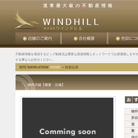
道東最大級の不動産情報
不動産情報を発信するビッグ釧路店は豊富な賃貸情報とネットワークでお部屋探しをサポ
する事ならお任せください。
SITE NAVIGATION
HOME
> 検索結果
『』 物件詳細【概要・設備】
物件
所在
賃 
敷 
仲介