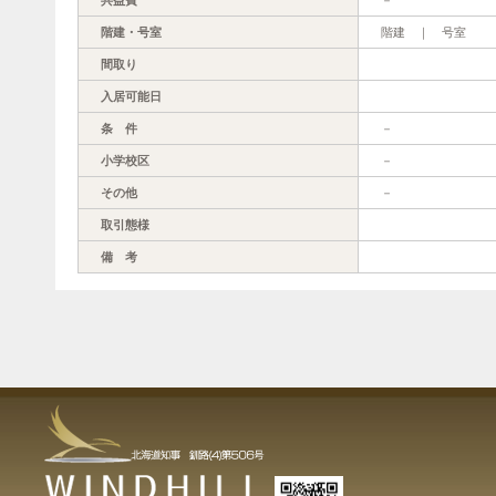
階建・号室
階建 ｜ 号室
間取り
入居可能日
条 件
－
小学校区
－
その他
－
取引態様
備 考