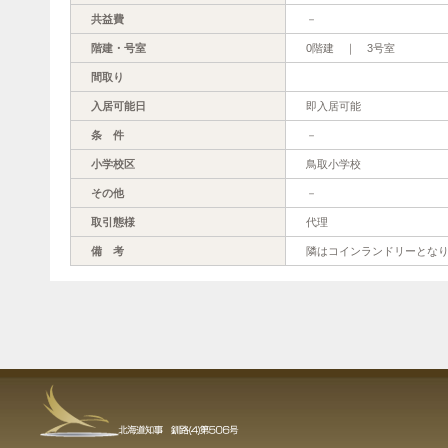
共益費
－
階建・号室
0階建 ｜ 3号室
間取り
入居可能日
即入居可能
条 件
－
小学校区
鳥取小学校
その他
－
取引態様
代理
備 考
隣はコインランドリーとな