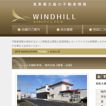
道東最大級の不動産情報
不動産情報を発信するビッグ釧路店は豊富な賃貸情報とネットワークでお部屋探しをサポ
する事ならお任せください。
SITE NAVIGATION
HOME
> 検索結果
『ソレイユ月極駐車場』 物件詳細【概要・設備】
鳥取大
物件
所在
賃 