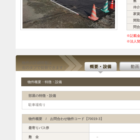
敷 
仲介
家賃
間取
問合
※記載
※法人契
物件の詳細情報は
右のタブで切替できます！
物件概要・特徴・設備
部屋の特徴・設備
駐車場有り
物件概要 / お問合わせ物件コード【70019-3】
最寄りバス停
敷 金
－