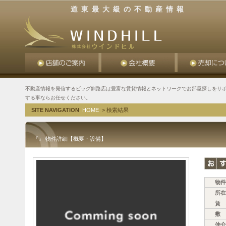
道東最大級の不動産情報
不動産情報を発信するビッグ釧路店は豊富な賃貸情報とネットワークでお部屋探しをサポ
する事ならお任せください。
SITE NAVIGATION
HOME
> 検索結果
『』 物件詳細【概要・設備】
物件
所在
賃 
敷 
仲介