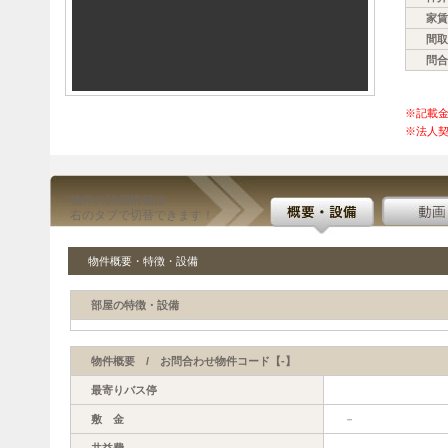
家賃
間取
問合
※記載
※法人契
物件の詳細情報は
右のタブで切替できます！
物件概要・特徴・設備
部屋の特徴・設備
物件概要 / お問合わせ物件コード【-】
最寄りバス停
敷 金
－
共益費
－