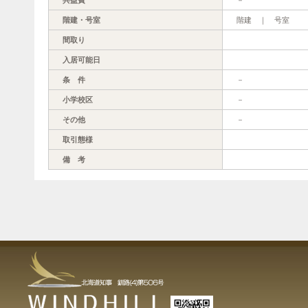
階建・号室
階建 ｜ 号室
間取り
入居可能日
条 件
－
小学校区
－
その他
－
取引態様
備 考