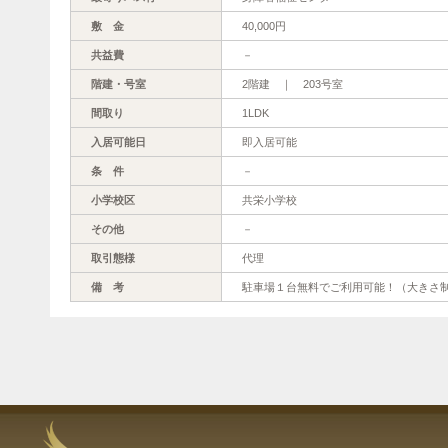
敷 金
40,000円
共益費
－
階建・号室
2階建 ｜ 203号室
間取り
1LDK
入居可能日
即入居可能
条 件
－
小学校区
共栄小学校
その他
－
取引態様
代理
備 考
駐車場１台無料でご利用可能！（大きさ制