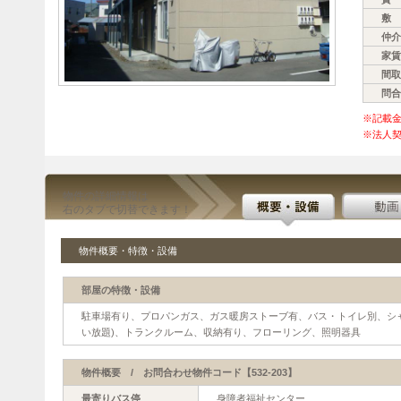
敷 
仲介
家賃
間取
問合
※記載
※法人契
物件の詳細情報は
右のタブで切替できます！
物件概要・特徴・設備
部屋の特徴・設備
駐車場有り、プロパンガス、ガス暖房ストーブ有、バス・トイレ別、シ
い放題)、トランクルーム、収納有り、フローリング、照明器具
物件概要 / お問合わせ物件コード【532-203】
最寄りバス停
身障者福祉センター