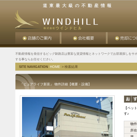
道東最大級の不動産情報
不動産情報を発信するビッグ釧路店は豊富な賃貸情報とネットワークでお部屋探しをサポ
する事ならお任せください。
SITE NAVIGATION
HOME
> 検索結果
『ピュアライフ新富』 物件詳細【概要・設備】
【ペッ
す♪
物件
所在
賃 