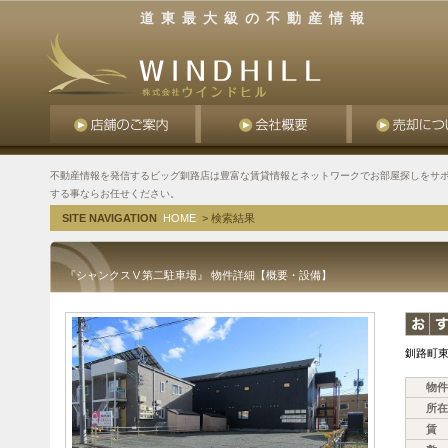
道東最大級の不動産情報
不動産情報を発信するビッグ釧路店は豊富な賃貸情報とネットワークでお部屋探しをサポ
する事ならお任せください。
SITE NAVIGATION
HOME
> 検索結果
『シャンクスⅤ第二駐車場』 物件詳細【概要・設備】
釧路町
物件
所在
賃 