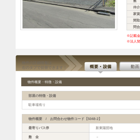
敷 
仲介
家賃
間取
問合
※記載
※法人契
物件の詳細情報は
右のタブで切替できます！
物件概要・特徴・設備
部屋の特徴・設備
駐車場有り
物件概要 / お問合わせ物件コード【5048-2】
最寄りバス停
新東陽団地
敷 金
－