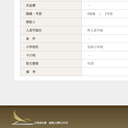
共益費
－
階建・号室
0階建 ｜ 2号室
間取り
入居可能日
即入居可能
条 件
－
小学校区
別保小学校
その他
－
取引態様
代理
備 考