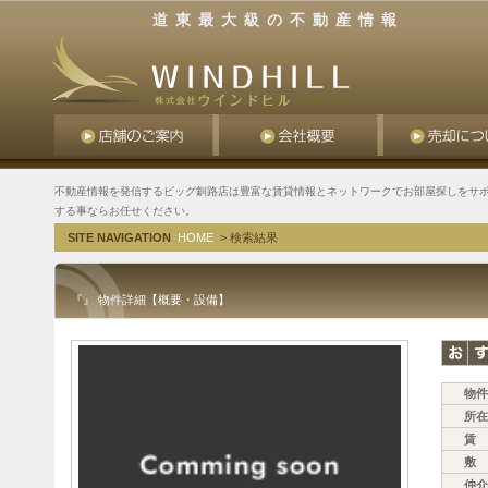
道東最大級の不動産情報
不動産情報を発信するビッグ釧路店は豊富な賃貸情報とネットワークでお部屋探しをサポ
する事ならお任せください。
SITE NAVIGATION
HOME
> 検索結果
『』 物件詳細【概要・設備】
物件
所在
賃 
敷 
仲介