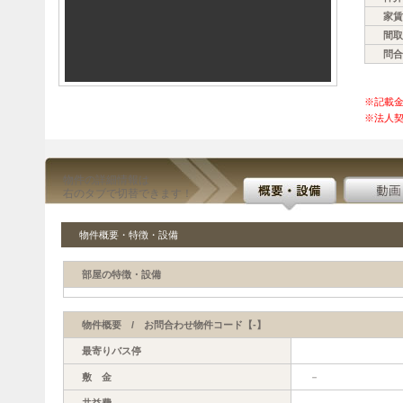
家賃
間取
問合
※記載
※法人契
物件の詳細情報は
右のタブで切替できます！
物件概要・特徴・設備
部屋の特徴・設備
物件概要 / お問合わせ物件コード【-】
最寄りバス停
敷 金
－
共益費
－