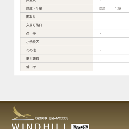
階建・号室
階建 ｜ 号室
間取り
入居可能日
条 件
－
小学校区
－
その他
－
取引態様
備 考