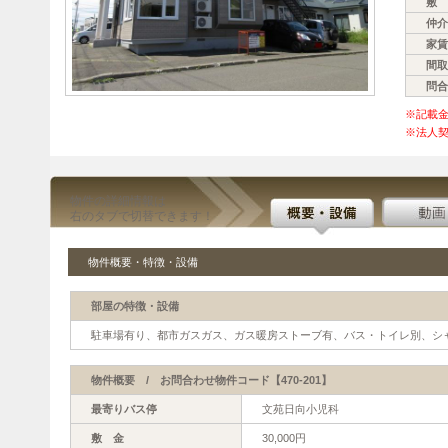
敷 
仲介
家賃
間取
問合
※記載
※法人契
物件の詳細情報は
右のタブで切替できます！
物件概要・特徴・設備
部屋の特徴・設備
駐車場有り、都市ガスガス、ガス暖房ストーブ有、バス・トイレ別、シ
物件概要 / お問合わせ物件コード【470-201】
最寄りバス停
文苑日向小児科
敷 金
30,000円