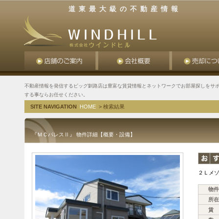
道東最大級の不動産情報
不動産情報を発信するビッグ釧路店は豊富な賃貸情報とネットワークでお部屋探しをサポ
する事ならお任せください。
SITE NAVIGATION
HOME
> 検索結果
『ＭＣパレスⅡ』 物件詳細【概要・設備】
２Ｌメゾ
物件
所在
賃 