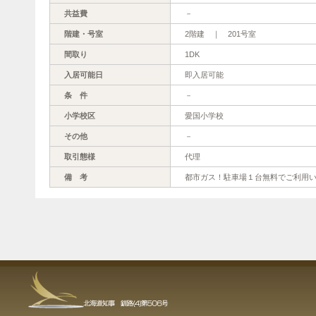
共益費
－
階建・号室
2階建 ｜ 201号室
間取り
1DK
入居可能日
即入居可能
条 件
－
小学校区
愛国小学校
その他
－
取引態様
代理
備 考
都市ガス！駐車場１台無料でご利用