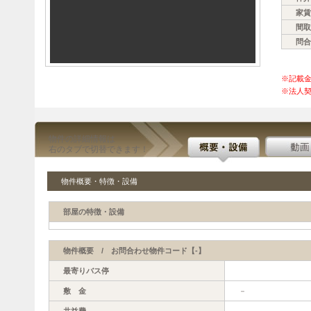
家賃
間取
問合
※記載
※法人契
物件の詳細情報は
右のタブで切替できます！
物件概要・特徴・設備
部屋の特徴・設備
物件概要 / お問合わせ物件コード【-】
最寄りバス停
敷 金
－
共益費
－