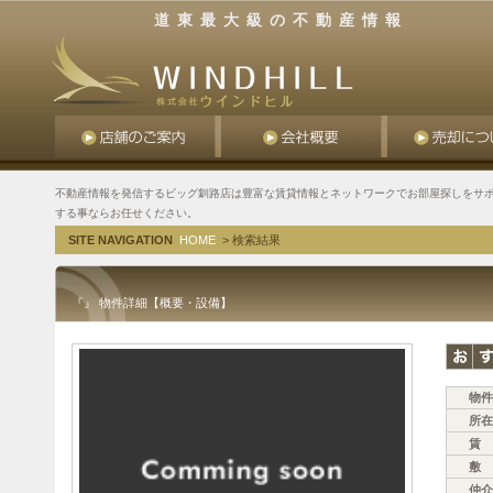
道東最大級の不動産情報
不動産情報を発信するビッグ釧路店は豊富な賃貸情報とネットワークでお部屋探しをサポ
する事ならお任せください。
SITE NAVIGATION
HOME
> 検索結果
『』 物件詳細【概要・設備】
物件
所在
賃 
敷 
仲介