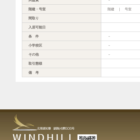
階建・号室
階建 ｜ 号室
間取り
入居可能日
条 件
－
小学校区
－
その他
－
取引態様
備 考