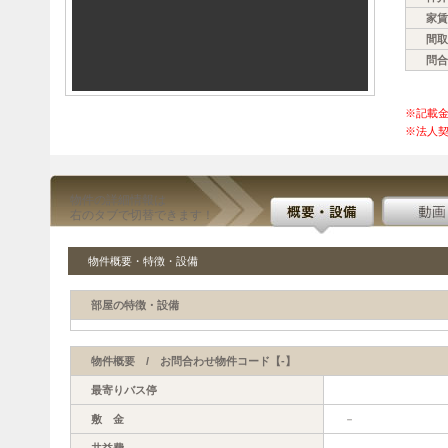
家賃
間取
問合
※記載
※法人契
物件の詳細情報は
右のタブで切替できます！
物件概要・特徴・設備
部屋の特徴・設備
物件概要 / お問合わせ物件コード【-】
最寄りバス停
敷 金
－
共益費
－