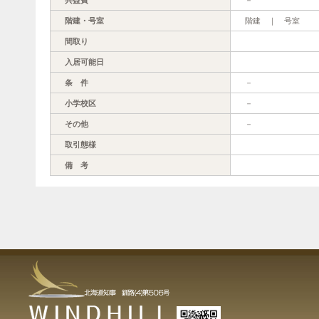
階建・号室
階建 ｜ 号室
間取り
入居可能日
条 件
－
小学校区
－
その他
－
取引態様
備 考