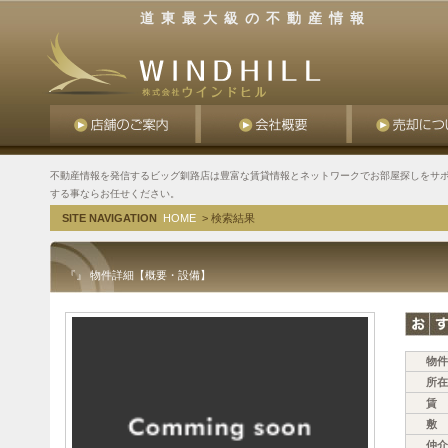
道東最大級の不動産情報
不動産情報を発信するビッグ釧路店は豊富な賃貸情報とネットワークでお部屋探しをサポ
する事ならお任せください。
SITE NAVIGATION
HOME
> 検索結果
『』 物件詳細【概要・設備】
物件
所在
賃 
敷 
仲介