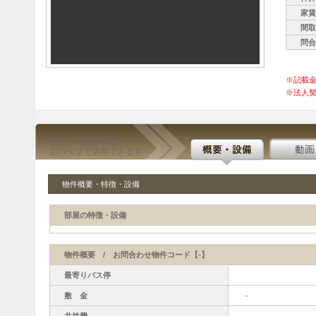
家賃
間取
問合
※記載
※法人契
物件の詳細情報は
右のタブで切替できます！
物件概要・特徴・設備
部屋の特徴・設備
物件概要 / お問合わせ物件コード【-】
最寄りバス停
敷 金
－
共益費
－