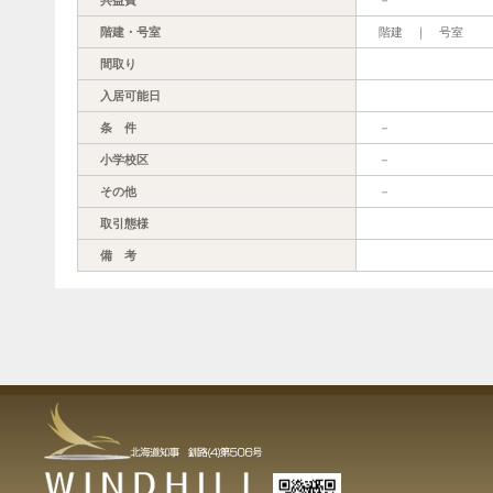
階建・号室
階建 ｜ 号室
間取り
入居可能日
条 件
－
小学校区
－
その他
－
取引態様
備 考