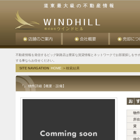
道東最大級の不動産情報
不動産情報を発信するビッグ釧路店は豊富な賃貸情報とネットワークでお部屋探しをサポ
する事ならお任せください。
SITE NAVIGATION
HOME
> 検索結果
『』 物件詳細【概要・設備】
物件
所在
賃 
敷 
仲介