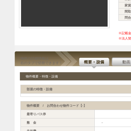
家賃
間取
問合
※記載
※法人契
物件の詳細情報は
右のタブで切替できます！
物件概要・特徴・設備
部屋の特徴・設備
物件概要 / お問合わせ物件コード【-】
最寄りバス停
敷 金
－
共益費
－