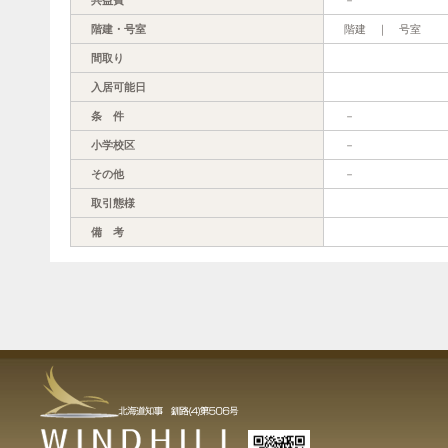
階建・号室
階建 ｜ 号室
間取り
入居可能日
条 件
－
小学校区
－
その他
－
取引態様
備 考