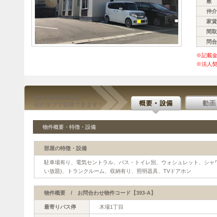
敷 
仲介
家賃
間取
問合
※記載
※法人契
物件の詳細情報は
右のタブで切替できます！
物件概要・特徴・設備
部屋の特徴・設備
駐車場有り、電気セントラル、バス・トイレ別、ウォシュレット、シャ
い放題)、トランクルーム、収納有り、照明器具、TVドアホン
物件概要 / お問合わせ物件コード【393-A】
最寄りバス停
木場1丁目