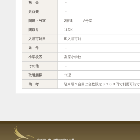
敷 金
－
共益費
－
階建・号室
2階建 ｜ A号室
間取り
1LDK
入居可能日
即入居可能
条 件
－
小学校区
富原小学校
その他
－
取引態様
代理
備 考
駐車場２台目は台数限定３３００円で利用可能で