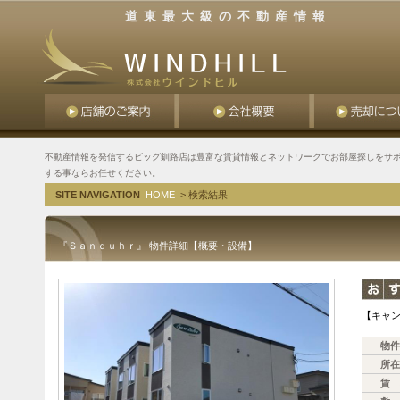
道東最大級の不動産情報
不動産情報を発信するビッグ釧路店は豊富な賃貸情報とネットワークでお部屋探しをサポ
する事ならお任せください。
SITE NAVIGATION
HOME
> 検索結果
『Ｓａｎｄｕｈｒ』 物件詳細【概要・設備】
【キャ
物件
所在
賃 