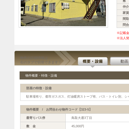
敷 
仲介
家賃
間取
問合
※記載
※法人契
物件の詳細情報は
右のタブで切替できます！
物件概要・特徴・設備
部屋の特徴・設備
駐車場有り、都市ガスガス、灯油暖房ストーブ有、バス・トイレ別、シ
物件概要 / お問合わせ物件コード【323-5】
最寄りバス停
鳥取大通3丁目
敷 金
45,000円