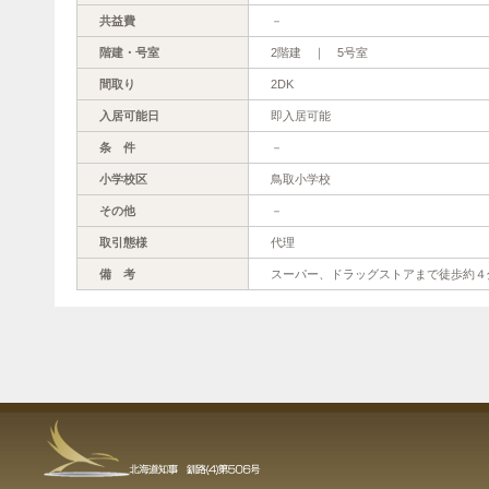
共益費
－
階建・号室
2階建 ｜ 5号室
間取り
2DK
入居可能日
即入居可能
条 件
－
小学校区
鳥取小学校
その他
－
取引態様
代理
備 考
スーパー、ドラッグストアまで徒歩約４