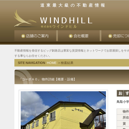
道東最大級の不動産情報
不動産情報を発信するビッグ釧路店は豊富な賃貸情報とネットワークでお部屋探しをサポ
する事ならお任せください。
SITE NAVIGATION
HOME
> 検索結果
『コーポＡＯ』 物件詳細【概要・設備】
鳥取小学
物件
所在
賃 