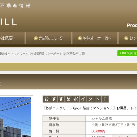
不動産情報
LINEで問
貸情報とネットワークでお部屋探しをサポート!釧路不動産に関
備】
【鉄筋コンクリート造の３階建てマンション☆】お風呂、トイレ
物件名
シャルム高橋
所在地
北海道釧路市寿3丁目 4番1号
賃 料
35,000円