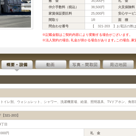
敷 金
35,000円
礼 金
仲介手数料（税込）
38,500円
火災保険料
家賃保証委託料
25,000円
安心サービ
間取り
1R
面 積
問合わせ番号
【 321-203 】お電話の
※記載金額はご契約内容により変動する場合がございます。
※法人契約の場合､礼金が掛かる場合があります｡この場合､家
トイレ別、ウォシュレット、シャワー、洗濯機置場、給湯、照明器具、TVドアホン、角部
321-203】
4丁目
,000円
礼 金