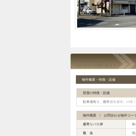
物件の詳細情報は
右のタブで切替できます！
物件概要・特徴・設備
部屋の特徴・設備
駐車場有り、都市ガスガス、バス・
物件概要 / お問合わせ物件コード【
最寄りバス停
寿
敷 金
35