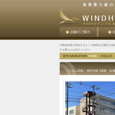
道東最大級の
不動産情報を発信するビッグ釧路店は豊富な賃
する事ならお任せください。
SITE NAVIGATION
HOME
> 検索結果
『シャルム高橋』 物件詳細【概要・設