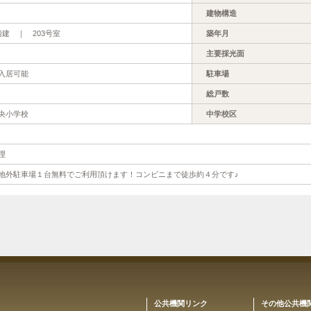
建物構造
階建 ｜ 203号室
築年月
主要採光面
入居可能
駐車場
総戸数
央小学校
中学校区
理
地外駐車場１台無料でご利用頂けます！コンビニまで徒歩約４分です♪
公共機関リンク
その他公共機