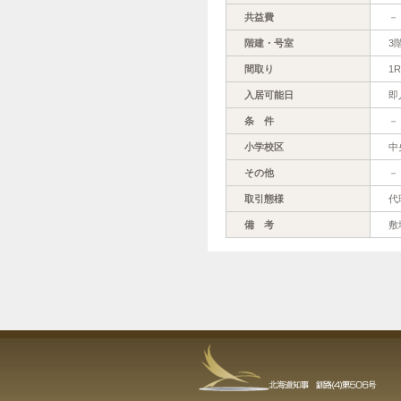
共益費
－
階建・号室
3
間取り
1R
入居可能日
即
条 件
－
小学校区
中
その他
－
取引態様
代
備 考
敷