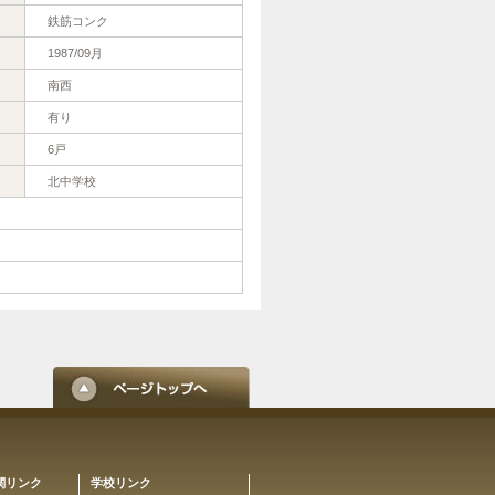
鉄筋コンク
1987/09月
南西
有り
6戸
北中学校
関リンク
学校リンク