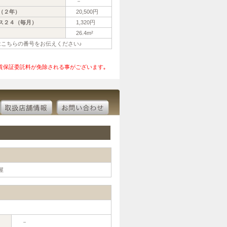
－
（２年）
20,500円
ス２４（毎月）
1,320円
26.4m²
際はこちらの番号をお伝えください♪
賃保証委託料が免除される事がございます｡
屋
－