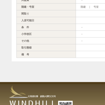
階建・号室
階建 ｜ 号室
間取り
入居可能日
条 件
－
小学校区
－
その他
－
取引態様
備 考