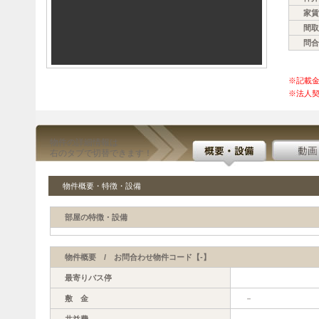
家賃
間取
問合
※記載
※法人契
物件の詳細情報は
右のタブで切替できます！
物件概要・特徴・設備
部屋の特徴・設備
物件概要 / お問合わせ物件コード【-】
最寄りバス停
敷 金
－
共益費
－