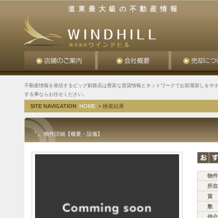
道東最大級の不動産情報
不動産情報を発信するビッグ釧路店は豊富な賃貸情報とネットワークでお部屋探しをサポ
する事ならお任せください。
SITE NAVIGATION
HOME
> 検索結果
『』 物件詳細【概要・設備】
物件
所在
賃 
敷 
仲介