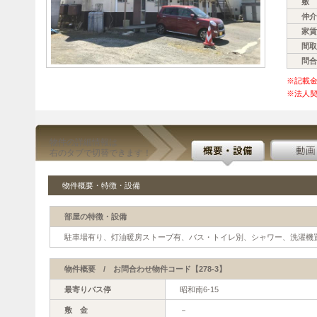
敷 
仲介
家賃
間取
問合
※記載
※法人契
物件の詳細情報は
右のタブで切替できます！
物件概要・特徴・設備
部屋の特徴・設備
駐車場有り、灯油暖房ストーブ有、バス・トイレ別、シャワー、洗濯機
物件概要 / お問合わせ物件コード【278-3】
最寄りバス停
昭和南6-15
敷 金
－