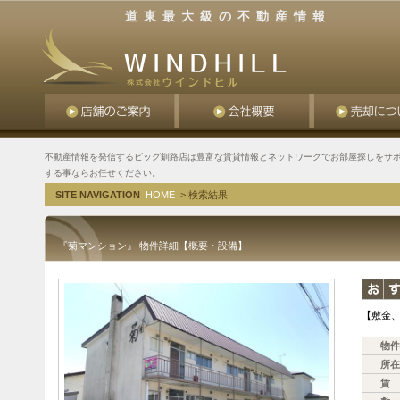
道東最大級の不動産情報
不動産情報を発信するビッグ釧路店は豊富な賃貸情報とネットワークでお部屋探しをサポ
する事ならお任せください。
SITE NAVIGATION
HOME
> 検索結果
『菊マンション』 物件詳細【概要・設備】
【敷金
物件
所在
賃 