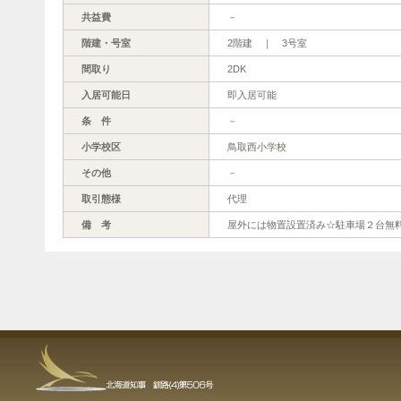
共益費
－
階建・号室
2階建 ｜ 3号室
間取り
2DK
入居可能日
即入居可能
条 件
－
小学校区
鳥取西小学校
その他
－
取引態様
代理
備 考
屋外には物置設置済み☆駐車場２台無