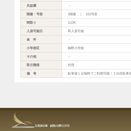
共益費
－
階建・号室
2階建 ｜ 101号室
間取り
1LDK
入居可能日
即入居可能
条 件
－
小学校区
鶴野小学校
その他
－
取引態様
代理
備 考
駐車場１台無料でご利用可能！２台目駐車場