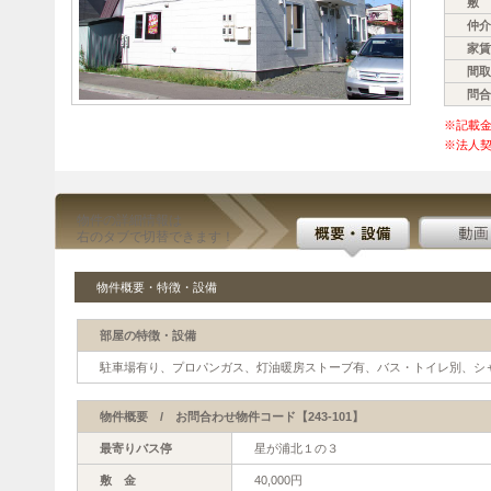
敷 
仲介
家賃
間取
問合
※記載
※法人契
物件の詳細情報は
右のタブで切替できます！
物件概要・特徴・設備
部屋の特徴・設備
駐車場有り、プロパンガス、灯油暖房ストーブ有、バス・トイレ別、シ
物件概要 / お問合わせ物件コード【243-101】
最寄りバス停
星が浦北１の３
敷 金
40,000円