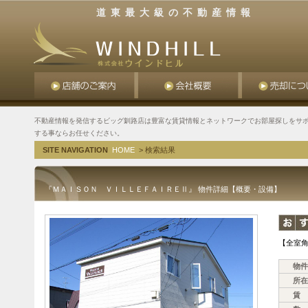
道東最大級の不動産情報
不動産情報を発信するビッグ釧路店は豊富な賃貸情報とネットワークでお部屋探しをサポ
する事ならお任せください。
SITE NAVIGATION
HOME
> 検索結果
『ＭＡＩＳＯＮ ＶＩＬＬＥＦＡＩＲＥⅡ』 物件詳細【概要・設備】
【全室角
物件
所在
賃 