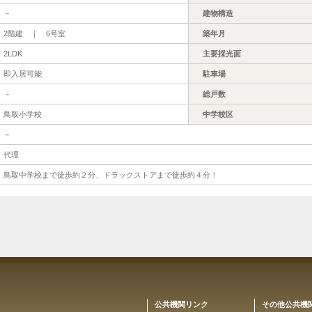
－
建物構造
2階建 ｜ 6号室
築年月
2LDK
主要採光面
即入居可能
駐車場
－
総戸数
鳥取小学校
中学校区
－
代理
鳥取中学校まで徒歩約２分、ドラックストアまで徒歩約４分！
公共機関リンク
その他公共機