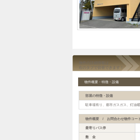
物件の詳細情報は
右のタブで切替できます！
物件概要・特徴・設備
部屋の特徴・設備
駐車場有り、都市ガスガス、灯油
物件概要 / お問合わせ物件コード【
最寄りバス停
敷 金