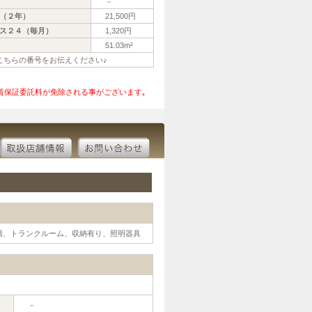
－
（２年）
21,500円
ス２４（毎月）
1,320円
51.03m²
はこちらの番号をお伝えください♪
賃保証委託料が免除される事がございます｡
湯、トランクルーム、収納有り、照明器具
－