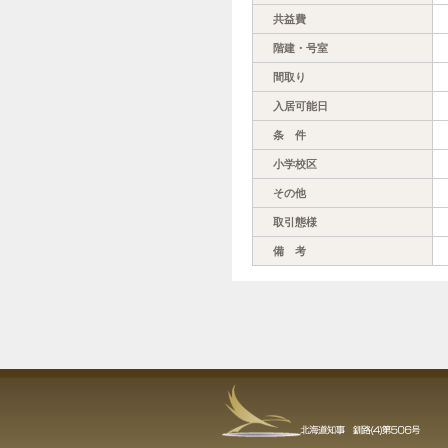
共益費
階建・号室
間取り
入居可能日
条 件
小学校区
その他
取引態様
備 考