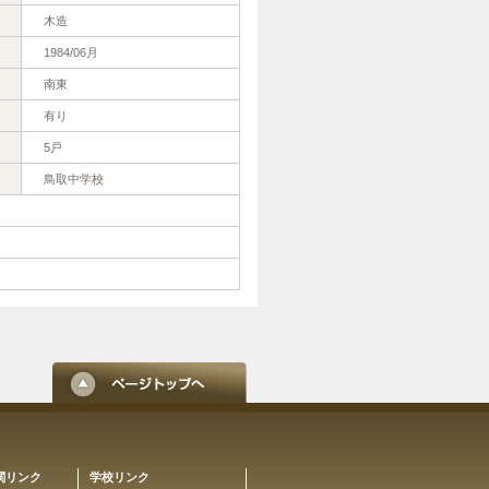
木造
1984/06月
南東
有り
5戸
鳥取中学校
関リンク
学校リンク