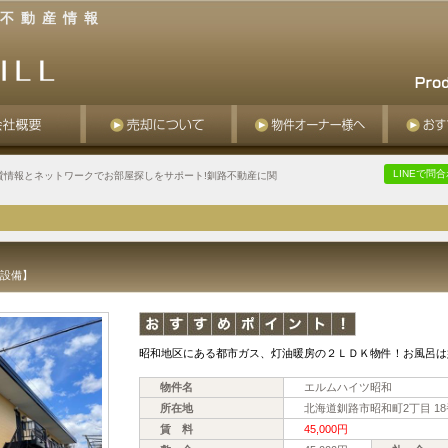
不動産情報
LINEで問
貸情報とネットワークでお部屋探しをサポート!釧路不動産に関
・設備】
昭和地区にある都市ガス、灯油暖房の２ＬＤＫ物件！お風呂は
物件名
エルムハイツ昭和
所在地
北海道釧路市昭和町2丁目 18
賃 料
45,000円