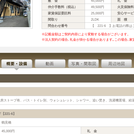
敷 金
45,000円
礼 金
仲介手数料（税込）
49,500円
火災保険料
家賃保証委託料
25,000円
安心サービ
間取り
2LDK
面 積
問合わせ番号
【 221-6 】お電話の際
※記載金額はご契約内容により変動する場合がございます。
※法人契約の場合､礼金が掛かる場合があります｡この場合､家
暖房ストーブ有、バス・トイレ別、ウォシュレット、シャワー、追い焚き、洗濯機置場、給
221-6】
鶴見橋
45,000円
礼 金