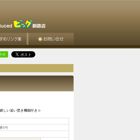
合わせ
嬉しい追い焚き機能付き☆
番5号