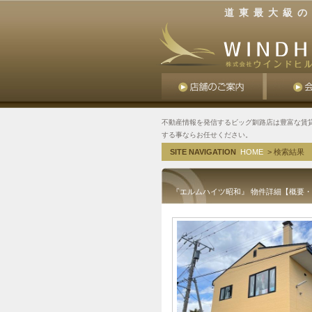
道東最大級の
不動産情報を発信するビッグ釧路店は豊富な賃
する事ならお任せください。
SITE NAVIGATION
HOME
> 検索結果
『エルムハイツ昭和』 物件詳細【概要