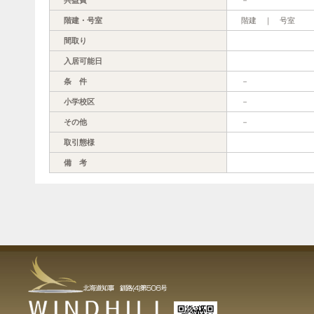
階建・号室
階建 ｜ 号室
間取り
入居可能日
条 件
－
小学校区
－
その他
－
取引態様
備 考