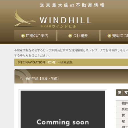
道東最大級の不動産情報
不動産情報を発信するビッグ釧路店は豊富な賃貸情報とネットワークでお部屋探しをサポ
する事ならお任せください。
SITE NAVIGATION
HOME
> 検索結果
『』 物件詳細【概要・設備】
物件
所在
賃 
敷 
仲介