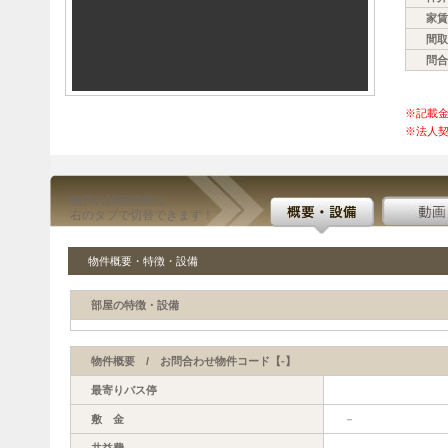
家賃
間取
問合
※記載
※法人契
物件の詳細情報は
右のタブで切替できます！
物件概要・特徴・設備
部屋の特徴・設備
物件概要 / お問合わせ物件コード【-】
最寄りバス停
敷 金
－
共益費
－