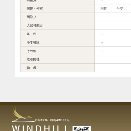
階建・号室
階建 ｜ 号室
間取り
入居可能日
条 件
－
小学校区
－
その他
－
取引態様
備 考