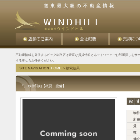
道東最大級の不動産情報
不動産情報を発信するビッグ釧路店は豊富な賃貸情報とネットワークでお部屋探しをサポ
する事ならお任せください。
SITE NAVIGATION
HOME
> 検索結果
『』 物件詳細【概要・設備】
物件
所在
賃 
敷 
仲介