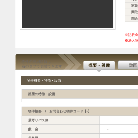
家賃
間取
問合
※記載
※法人契
物件の詳細情報は
右のタブで切替できます！
物件概要・特徴・設備
部屋の特徴・設備
物件概要 / お問合わせ物件コード【-】
最寄りバス停
敷 金
－
共益費
－